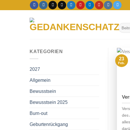
Zum
Inhalt
springen
KATEGORIEN
23
Feb.
2027
Allgemein
Bewusstsein
Ver
Bewusstsein 2025
Ver
Burn-out
des 
alle
Geburtenrückgang
dar