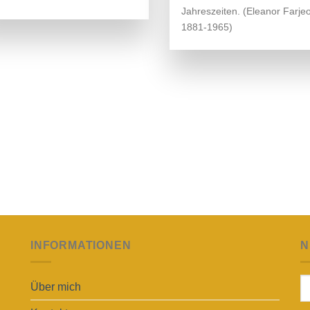
Jahreszeiten. (Eleanor Farje
1881-1965)
INFORMATIONEN
N
Über mich