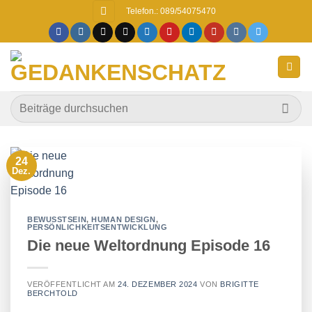
Zum
Telefon.: 089/54075470
Inhalt
springen
24
Dez.
BEWUSSTSEIN
,
HUMAN DESIGN
,
PERSÖNLICHKEITSENTWICKLUNG
Die neue Weltordnung Episode 16
VERÖFFENTLICHT AM
24. DEZEMBER 2024
VON
BRIGITTE
BERCHTOLD