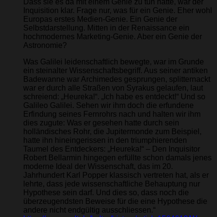
Dass sie es da mit einem Genie zu tun hatte, war der
Inquisition klar. Frage nur, was für ein Genie. Eher wohl
Europas erstes Medien-Genie. Ein Genie der
Selbstdarstellung. Mitten in der Renaissance ein
hochmodernes Marketing-Genie. Aber ein Genie der
Astronomie?
Was Galilei leidenschaftlich bewegte, war im Grunde
ein steinalter Wissenschaftsbegriff. Aus seiner antiken
Badewanne war Archimedes gesprungen, splitternackt
war er durch alle Straßen von Syrakus gelaufen, laut
schreiend: „Heureka!“. „Ich habe es entdeckt!“ Und so
Galileo Galilei. Sehen wir ihm doch die erfundene
Erfindung seines Fernrohrs nach und halten wir ihm
dies zugute: Was er gesehen hatte durch sein
holländisches Rohr, die Jupitermonde zum Beispiel,
hatte ihn hineingerissen in den triumphierenden
Taumel des Entdeckers: „Heureka!“ – Den Inquisitor
Robert Bellarmin hingegen erfüllte schon damals jenes
moderne Ideal der Wissenschaft, das im 20.
Jahrhundert Karl Popper klassisch vertreten hat, als er
lehrte, dass jede wissenschaftliche Behauptung nur
Hypothese sein darf. Und dies so, dass noch die
überzeugendsten Beweise für die eine Hypothese die
andere nicht endgültig ausschliessen.“