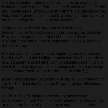
Auf den Scheiterhaufen musste Galileo nicht, er ging als
Hofmathematiker nach Florenz zu der Bankiersfamilie Medici
und nannte seine Entdeckung am Himmel die Medici Monde.
Gut, wenn Bankiers am Himmel Erwähnung finden, da kann
auch die heilige Inquisition nichts ausrichten.
“Eppur si muove!” Und sie dreht sich doch, das
heliozentrische Weltbild war geboren. Ein großer Schritt im
Bewusstseinsprozess der Menschheit. Und diese
Ausführungen sind nur ein Kurzfassung, dessen, was sich
damals zutrug.
Bei den alten Griechen brachte Jupiter (vormals Zeus) mehr
Kinder, zu Zeiten des Heiligen römischen Reiches wurde er
in Zusammenhang mit einer Bankiersfamilie gestellt. Leicht
vorstellbar also, dass er aus kosmologischer Human Design
Sicht für
Mehr
steht. (mehr Kinder – mehr Geld 🙂 )
In der menschlichen Körpergrafik ist Jupiter in Korrelation mit
Tor 46. Tor 46 ist die Liebe zum Körper und das Glückstor im
Design.
Ab 08. April wird Jupiter dafür sorgen, dass es mehr
Zersplitterung, mehr Assimilation (Angleichung, Anpassung
an das neue Zeitalter) gibt, die nicht moralisch, sondern