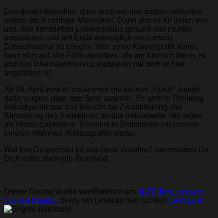
Das deutet daraufhin, dass auch wir uns anders verhalten
sollten als 9-zentrige Menschen. Dann gibt es für jeden von
uns, den kompletten Lebenszyklus gesund und munter
auszuleben und am Ende womöglich noch etwas
Bonusmaterial zu kriegen. Wer seine Körpergrafik kennt,
kann sich auf alle Fälle ausleben, als der Mensch der er ist
und das Inkarnationskreuz etablieren mit dem er hier
angetreten ist.
Ab 08. April wird er zusammen mit seinem „Spezi“ Jupiter
dafür sorgen, dass das Spiel gedreht. Es geht in Richtung
Individualität und das braucht die Zersplitterung, die
Anpassung des Kollektiven an das Individuelle. Wir leben
als Homo Sapiens in Transitus in Selbstliebe mit unserer
Inneren Wahrheit (Körpergrafik) weiter.
Wie bist Du gerüstet für das neue Zeitalter? Interessierst Du
Dich dafür, dann gib Bescheid.
Dieser Eintrag wurde veröffentlicht am
2027
,
Bewusstsein
,
Human Design
. Setze ein Lesezeichen auf den
permalink
.