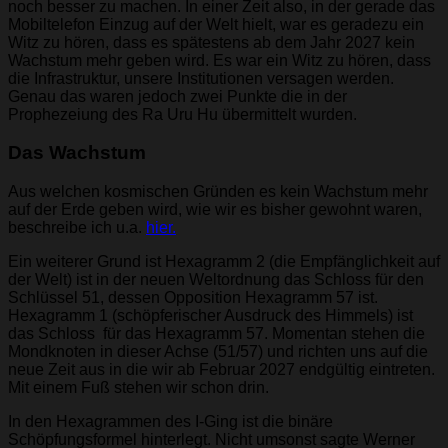
noch besser zu machen. In einer Zeit also, in der gerade das
Mobiltelefon Einzug auf der Welt hielt, war es geradezu ein
Witz zu hören, dass es spätestens ab dem Jahr 2027 kein
Wachstum mehr geben wird. Es war ein Witz zu hören, dass
die Infrastruktur, unsere Institutionen versagen werden.
Genau das waren jedoch zwei Punkte die in der
Prophezeiung des Ra Uru Hu übermittelt wurden.
Das Wachstum
Aus welchen kosmischen Gründen es kein Wachstum mehr
auf der Erde geben wird, wie wir es bisher gewohnt waren,
beschreibe ich u.a.
hier.
Ein weiterer Grund ist Hexagramm 2 (die Empfänglichkeit auf
der Welt) ist in der neuen Weltordnung das Schloss für den
Schlüssel 51, dessen Opposition Hexagramm 57 ist.
Hexagramm 1 (schöpferischer Ausdruck des Himmels) ist
das Schloss für das Hexagramm 57. Momentan stehen die
Mondknoten in dieser Achse (51/57) und richten uns auf die
neue Zeit aus in die wir ab Februar 2027 endgültig eintreten.
Mit einem Fuß stehen wir schon drin.
In den Hexagrammen des I-Ging ist die binäre
Schöpfungsformel hinterlegt. Nicht umsonst sagte Werner