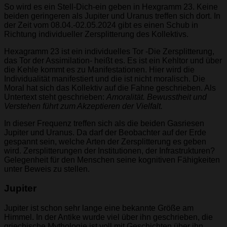
So wird es ein Stell-Dich-ein geben in Hexgramm 23. Keine
beiden geringeren als Jupiter und Uranus treffen sich dort. In
der Zeit vom 08.04.-02.05.2024 gibt es einen Schub in
Richtung individueller Zersplitterung des Kollektivs.
Hexagramm 23 ist ein individuelles Tor -Die Zersplitterung,
das Tor der Assimilation- heißt es. Es ist ein Kehltor und über
die Kehle kommt es zu Manifestationen. Hier wird die
Individualität manifestiert und die ist nicht moralisch. Die
Moral hat sich das Kollektiv auf die Fahne geschrieben. Als
Untertext steht geschrieben:
Amoralität. Bewusstheit und
Verstehen führt zum Akzeptieren der Vielfalt.
In dieser Frequenz treffen sich als die beiden Gasriesen
Jupiter und Uranus. Da darf der Beobachter auf der Erde
gespannt sein, welche Arten der Zersplitterung es geben
wird. Zersplitterungen der Institutionen, der Infrastrukturen?
Gelegenheit für den Menschen seine kognitiven Fähigkeiten
unter Beweis zu stellen.
Jupiter
Jupiter ist schon sehr lange eine bekannte Größe am
Himmel. In der Antike wurde viel über ihn geschrieben, die
griechische Mythologie ist voll mit Geschichten über ihn.