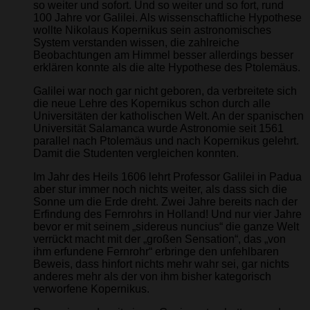
so weiter und sofort. Und so weiter und so fort, rund
100 Jahre vor Galilei. Als wissenschaftliche Hypothese
wollte Nikolaus Kopernikus sein astronomisches
System verstanden wissen, die zahlreiche
Beobachtungen am Himmel besser allerdings besser
erklären konnte als die alte Hypothese des Ptolemäus.
Galilei war noch gar nicht geboren, da verbreitete sich
die neue Lehre des Kopernikus schon durch alle
Universitäten der katholischen Welt. An der spanischen
Universität Salamanca wurde Astronomie seit 1561
parallel nach Ptolemäus und nach Kopernikus gelehrt.
Damit die Studenten vergleichen konnten.
Im Jahr des Heils 1606 lehrt Professor Galilei in Padua
aber stur immer noch nichts weiter, als dass sich die
Sonne um die Erde dreht. Zwei Jahre bereits nach der
Erfindung des Fernrohrs in Holland! Und nur vier Jahre
bevor er mit seinem „sidereus nuncius“ die ganze Welt
verrückt macht mit der „großen Sensation“, das „von
ihm erfundene Fernrohr“ erbringe den unfehlbaren
Beweis, dass hinfort nichts mehr wahr sei, gar nichts
anderes mehr als der von ihm bisher kategorisch
verworfene Kopernikus.