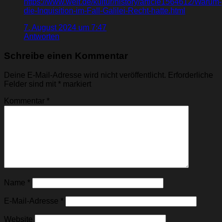
https://www.welt.de/kultur/history/article1564612/Warum-
die-Inquisition-im-Fall-Galilei-Recht-hatte.html
7. August 2024 um 7:47
Antworten
Schreibe einen Kommentar
Deine E-Mail-Adresse wird nicht veröffentlicht.
Erforderliche
Felder sind mit
*
markiert
Kommentar
*
Name
*
E-Mail-Adresse
*
Website