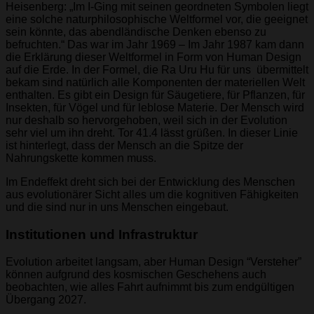
Heisenberg: „Im I-Ging mit seinen geordneten Symbolen liegt
eine solche naturphilosophische Weltformel vor, die geeignet
sein könnte, das abendländische Denken ebenso zu
befruchten.“ Das war im Jahr 1969 – Im Jahr 1987 kam dann
die Erklärung dieser Weltformel in Form von Human Design
auf die Erde. In der Formel, die Ra Uru Hu für uns übermittelt
bekam sind natürlich alle Komponenten der materiellen Welt
enthalten. Es gibt ein Design für Säugetiere, für Pflanzen, für
Insekten, für Vögel und für leblose Materie. Der Mensch wird
nur deshalb so hervorgehoben, weil sich in der Evolution
sehr viel um ihn dreht. Tor 41.4 lässt grüßen. In dieser Linie
ist hinterlegt, dass der Mensch an die Spitze der
Nahrungskette kommen muss.
Im Endeffekt dreht sich bei der Entwicklung des Menschen
aus evolutionärer Sicht alles um die kognitiven Fähigkeiten
und die sind nur in uns Menschen eingebaut.
Institutionen und Infrastruktur
Evolution arbeitet langsam, aber Human Design “Versteher”
können aufgrund des kosmischen Geschehens auch
beobachten, wie alles Fahrt aufnimmt bis zum endgültigen
Übergang 2027.