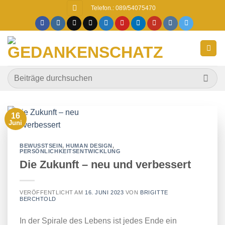
Zum
Telefon.: 089/54075470
Inhalt
springen
16
Juni
BEWUSSTSEIN
,
HUMAN DESIGN
,
PERSÖNLICHKEITSENTWICKLUNG
Die Zukunft – neu und verbessert
VERÖFFENTLICHT AM
16. JUNI 2023
VON
BRIGITTE
BERCHTOLD
In der Spirale des Lebens ist jedes Ende ein