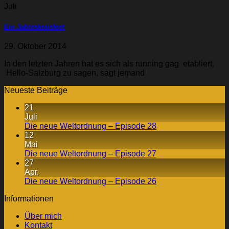
Juli
Ein Jahreskreisfest
29. Oktober 2014
In den letzten Jahren hat es sich als running gag etabliert,
Hello-Salzburg zu sagen, sagt jemand
Neueste Beiträge
21
Juli
Die neue Weltordnung – Episode 28
12
Mai
Die neue Weltordnung – Episode 27
27
Apr.
Die neue Weltordnung – Episode 26
Informationen
Über mich
Kontakt