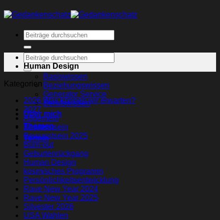
Human Design
Basiswissen
Kategorien
Beziehungswissen
Generator Service
2026 Was können wir erwarten?
Berufswissen
2027
Über mich
Allgemein
Themen
Bewusstsein
Bewusstsein 2025
Termin
Burn-out
Geburtenrückgang
Human Design
kosmisches Programm
Persönlichkeitsentwicklung
Rave New Year 2024
Rave New Year 2025
Silvester 2026
USA Wahlen