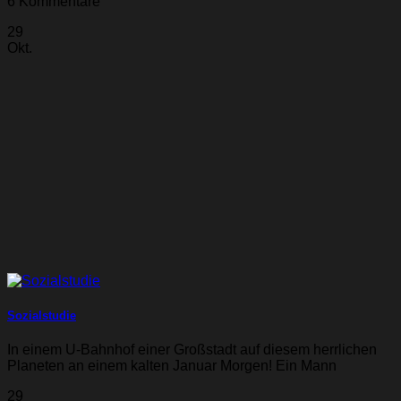
6 Kommentare
29
Okt.
Sozialstudie
In einem U-Bahnhof einer Großstadt auf diesem herrlichen
Planeten an einem kalten Januar Morgen! Ein Mann
29