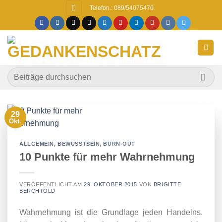
Zum
Telefon.: 089/54075470
Inhalt
springen
29
Okt.
ALLGEMEIN
,
BEWUSSTSEIN
,
BURN-OUT
10 Punkte für mehr Wahrnehmung
VERÖFFENTLICHT AM
29. OKTOBER 2015
VON
BRIGITTE
BERCHTOLD
Wahrnehmung ist die Grundlage jeden Handelns.